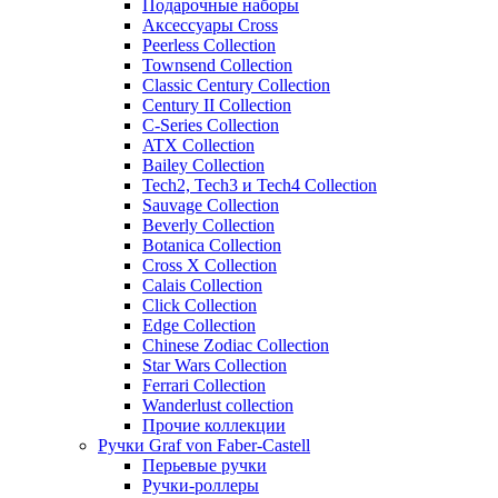
Подарочные наборы
Аксессуары Cross
Peerless Collection
Townsend Collection
Classic Century Collection
Century II Collection
C-Series Collection
ATX Collection
Bailey Collection
Tech2, Tech3 и Tech4 Collection
Sauvage Collection
Beverly Collection
Botanica Collection
Cross X Collection
Calais Collection
Click Collection
Edge Collection
Chinese Zodiac Collection
Star Wars Collection
Ferrari Collection
Wanderlust collection
Прочие коллекции
Ручки Graf von Faber-Castell
Перьевые ручки
Ручки-роллеры