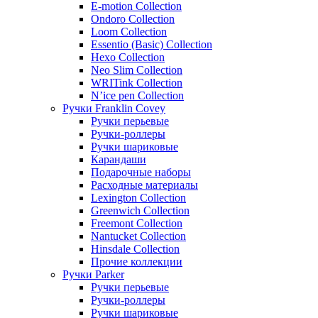
E-motion Collection
Ondoro Collection
Loom Collection
Essentio (Basic) Collection
Hexo Collection
Neo Slim Collection
WRITink Collection
N’ice pen Collection
Ручки Franklin Covey
Ручки перьевые
Ручки-роллеры
Ручки шариковые
Карандаши
Подарочные наборы
Расходные материалы
Lexington Collection
Greenwich Collection
Freemont Collection
Nantucket Collection
Hinsdale Collection
Прочие коллекции
Ручки Parker
Ручки перьевые
Ручки-роллеры
Ручки шариковые