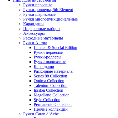
Пишущие инструменты
Ручки перьевые
Ручки-роллеры, 5th Element
Ручки шариковые
Ручки многофункциональные
Карандаши
Подарочные наборы
Аксессуары
Расходные материалы
Ручки Aurora
Limited & Special Edition
Ручки перьевые
Ручки-роллеры
Ручки шариковые
Карандаши
Расходные материалы
Series 88 Collection
Optima Collection
Talentum Collection
Ipsilon Collection
Magellano Collection
Style Collection
Permanento Collection
Прочие коллекции
Ручки Caran d`Ache