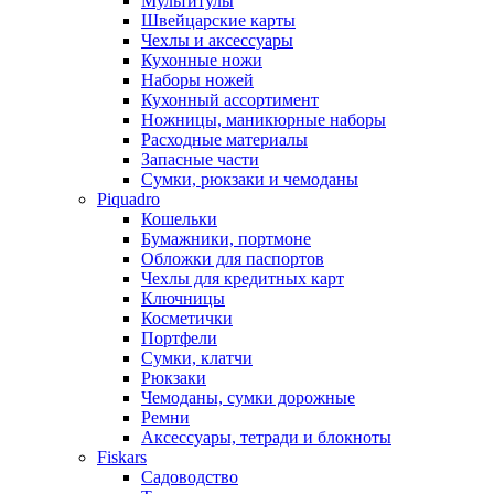
Мультитулы
Швейцарские карты
Чехлы и аксессуары
Кухонные ножи
Наборы ножей
Кухонный ассортимент
Ножницы, маникюрные наборы
Расходные материалы
Запасные части
Сумки, рюкзаки и чемоданы
Piquadro
Кошельки
Бумажники, портмоне
Обложки для паспортов
Чехлы для кредитных карт
Ключницы
Косметички
Портфели
Сумки, клатчи
Рюкзаки
Чемоданы, сумки дорожные
Ремни
Аксессуары, тетради и блокноты
Fiskars
Садоводство