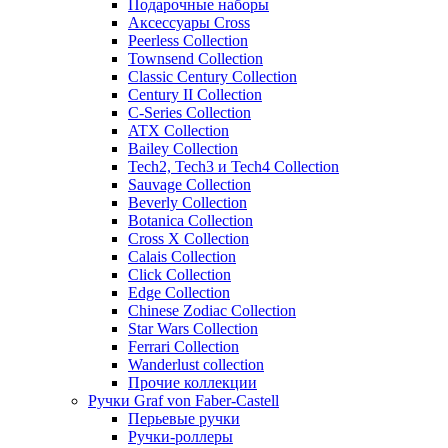
Подарочные наборы
Аксессуары Cross
Peerless Collection
Townsend Collection
Classic Century Collection
Century II Collection
C-Series Collection
ATX Collection
Bailey Collection
Tech2, Tech3 и Tech4 Collection
Sauvage Collection
Beverly Collection
Botanica Collection
Cross X Collection
Calais Collection
Click Collection
Edge Collection
Chinese Zodiac Collection
Star Wars Collection
Ferrari Collection
Wanderlust collection
Прочие коллекции
Ручки Graf von Faber-Castell
Перьевые ручки
Ручки-роллеры