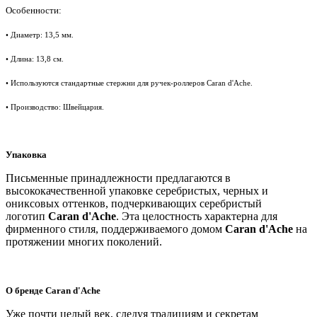
Особенности:
• Диаметр: 13,5 мм.
• Длина: 13,8 см.
• И
спользуются стандартные стержни для ручек-роллеров Caran d'Ache
.
• Производство: Швейцария.
Упаковка
Письменные принадлежности предлагаются в
высококачественной упаковке серебристых, черных и
ониксовых оттенков, подчеркивающих серебристый
логотип
Caran d'Ache
. Эта целостность характерна для
фирменного стиля, поддерживаемого домом
Caran d'Ache
на
протяжении многих поколений.
О бренде
Caran d'Ache
Уже почти целый век, следуя традициям и секретам