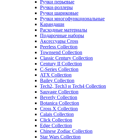
Ручки перьевые
Ручки-роллеры
Ручки шариковые
Ручки многофункциональные
Карандаши
Расходные материалы
Подарочные наборы
Аксессуары Cross
Peerless Collection
Townsend Collection
Classic Century Collection
Century II Collection
C-Series Collection
ATX Collection
Bailey Collection
Tech2, Tech3 и Tech4 Collection
Sauvage Collection
Beverly Collection
Botanica Collection
Cross X Collection
Calais Collection
Click Collection
Edge Collection
Chinese Zodiac Collection
Star Wars Collection