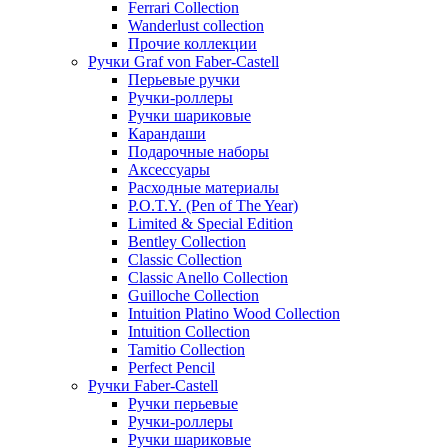
Ferrari Collection
Wanderlust collection
Прочие коллекции
Ручки Graf von Faber-Castell
Перьевые ручки
Ручки-роллеры
Ручки шариковые
Карандаши
Подарочные наборы
Аксессуары
Расходные материалы
P.O.T.Y. (Pen of The Year)
Limited & Special Edition
Bentley Collection
Classic Collection
Classic Anello Collection
Guilloche Collection
Intuition Platino Wood Collection
Intuition Collection
Tamitio Collection
Perfect Pencil
Ручки Faber-Castell
Ручки перьевые
Ручки-роллеры
Ручки шариковые