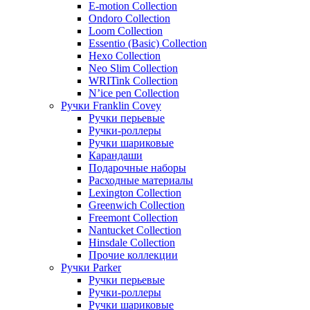
E-motion Collection
Ondoro Collection
Loom Collection
Essentio (Basic) Collection
Hexo Collection
Neo Slim Collection
WRITink Collection
N’ice pen Collection
Ручки Franklin Covey
Ручки перьевые
Ручки-роллеры
Ручки шариковые
Карандаши
Подарочные наборы
Расходные материалы
Lexington Collection
Greenwich Collection
Freemont Collection
Nantucket Collection
Hinsdale Collection
Прочие коллекции
Ручки Parker
Ручки перьевые
Ручки-роллеры
Ручки шариковые