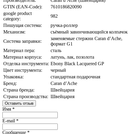
Производитель:
Caran d’Ache (Швейцария)
GTIN (EAN-Code):
7610186820090
google product
982
category:
Пишущая система:
ручка-роллер
Механизм:
съёмный завинчивающийся колпачок
заменяемые стержни Caran d’Ache,
Система заправки:
формат G1
Материал пера:
сталь
Материал корпуса:
латунь, лак, позолота
Отделка инструмента:
Ebony Black Lacquered GP
Цвет инструмента:
черный
Упаковка:
стандартная подарочная
Бренд:
Caran d’Ache
Страна бренда:
Швейцария
Страна производства:
Швейцария
Оставить отзыв
Имя
*
E-mail
*
Сообщение
*